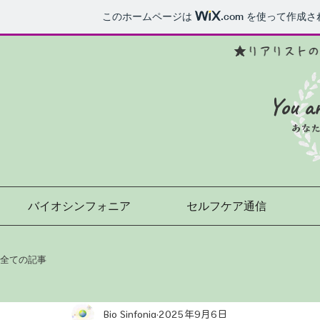
このホームページは
.com
を使って作成さ
You a
あな
バイオシンフォニア
セルフケア通信
全ての記事
Bio Sinfonia
2025年9月6日